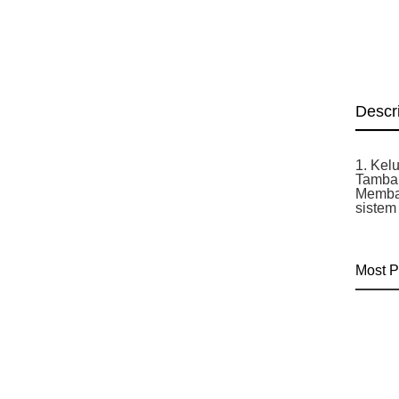
Descr
1. Kel
Tambah
Memban
sistem
Most P