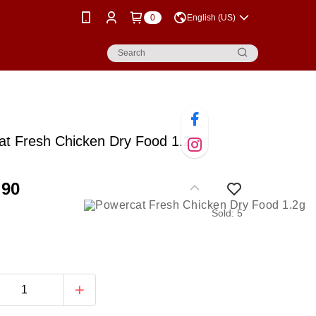
0
English (US)
at Fresh Chicken Dry Food 1.2g
.90
Sold: 5