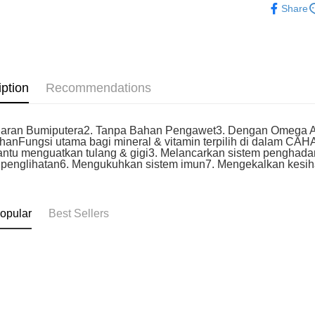
Home Deli
Share
iption
Recommendations
uaran Bumiputera2. Tanpa Bahan Pengawet3. Dengan Omega As
anFungsi utama bagi mineral & vitamin terpilih di dalam CAH
tu menguatkan tulang & gigi3. Melancarkan sistem penghada
 penglihatan6. Mengukuhkan sistem imun7. Mengekalkan kesi
opular
Best Sellers