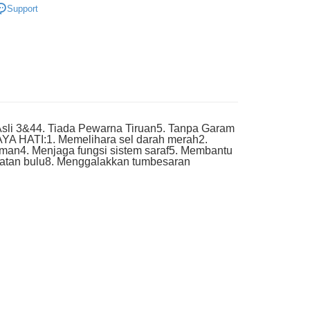
very
Support
li 3&44. Tiada Pewarna Tiruan5. Tanpa Garam
AYA HATI:1. Memelihara sel darah merah2.
man4. Menjaga fungsi sistem saraf5. Membantu
hatan bulu8. Menggalakkan tumbesaran