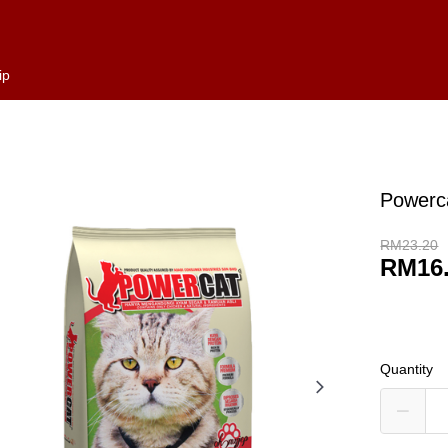
ip
Powerc
RM23.20
RM16
Quantity