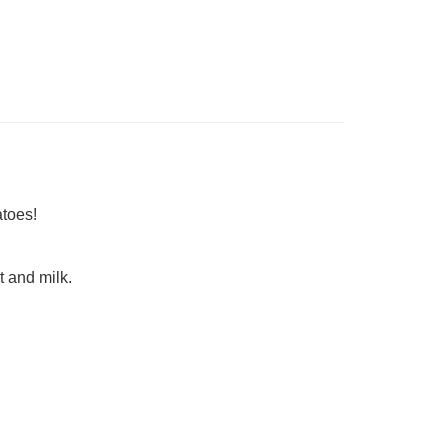
nghantaran
atoes!
t and milk.