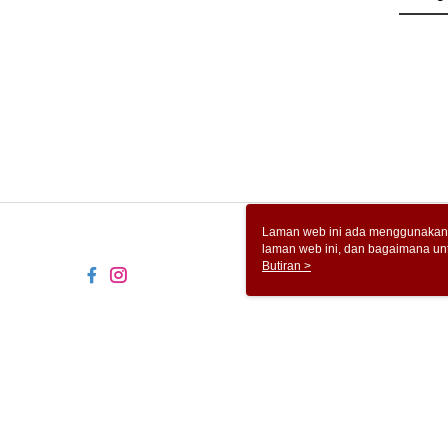
Laman web ini ada menggunakan k
laman web ini, dan bagaimana un
komputer anda, sila rujuk penera
Butiran >
ingin mengetahui secara terperin
komputer anda. Jika anda tidak m