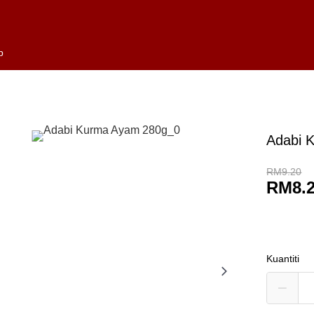
p
Adabi 
RM9.20
RM8.
Kuantiti