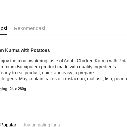
Rumah pe
ipsi
Rekomendasi
en Kurma with Potatoes
njoy the mouthwatering taste of Adabi Chicken Kurma with Pot
remium Bumiputera product made with quality ingredients.
eady-to-eat product; quick and easy to prepare.
llergens: May contain traces of crustacean, mollusc, fish, peanu
ging: 24 x 280g
 Popular
Jualan paling laris