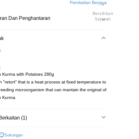
Pembelian Berjaya
Bersihkan
ran Dan Penghantaran
Sejarah
Pembayaran
uk
k
atas talian
k
yokong Maybank, CIMB Bank, Public Bank, RHB Bank, Hong
n Kurma with Potatoes 280g
Go
k, Bank Islam, AmBank, BSN Bank.
 "retort" that is a heat process at fixed temperature to
reeding microorganism that can mantain the original of
n Kurma.
Berkaitan (1)
Penghantaran
nghantaran
Kadar Penghantaran
Sokongan