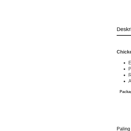
Deskr
Chick
E
P
R
A
Packa
Paling